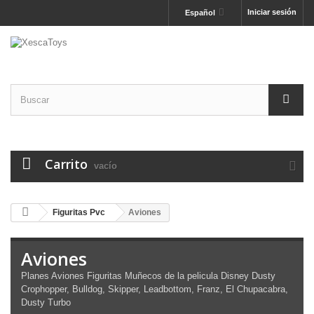
Iniciar sesión
Español
Carrito
vacío
Figuritas Pvc
Aviones
Aviones
Planes Aviones Figuritas Muñecos de la pelicula Disney Dusty
Crophopper, Bulldog, Skipper, Leadbottom, Franz, El Chupacabra,
Dusty Turbo