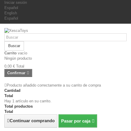
Iniciar sesión
Español
English
Español
Buscar
Carrito
vacío
Ningún producto
0,00 €
Total
Confirmar
Producto añadido correctamente a su carrito de compra
Cantidad
Total
Hay 1 artículo en su carrito.
Total productos
Total
Continuar comprando
Pasar por caja