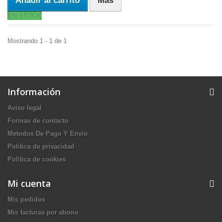
Añadir al carrito
Más
EN STOCK
Mostrando 1 - 1 de 1
Información
Aviso legal
Formas de contacto
Metodos De Pago Y Envio
Politica de privacidad
Política de cookies
Mi cuenta
Mis pedidos
Mis facturas por abono