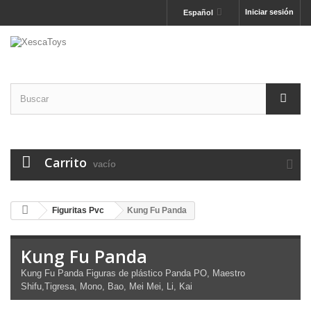
Iniciar sesión
Español
Carrito
vacío
Figuritas Pvc
Kung Fu Panda
Kung Fu Panda
Kung Fu Panda Figuras de plástico Panda PO, Maestro
Shifu,Tigresa, Mono, Bao, Mei Mei, Li, Kai