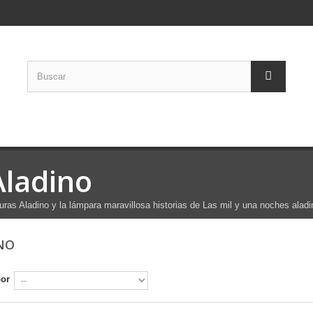
Aladino
uras Aladino y la lámpara maravillosa historias de Las mil y una noches alad
INO
por