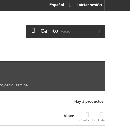
Español
Iniciar sesión
Carrito
vacío
ino,genio jazmine
Hay 3 productos.
Vista:
Cuadrícula
Lista