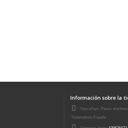
Información sobre la t
XescaToys, Paseo marítimo 
Torremolinos España
Llámenos ahora:
639626472