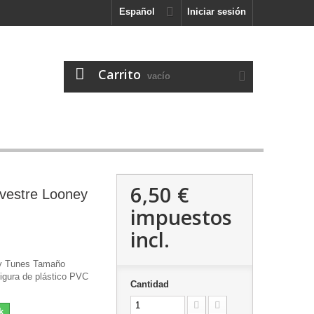
Español
Iniciar sesión
Carrito
vacío
6,50 €
lvestre Looney
impuestos
incl.
ey Tunes Tamaño
igura de plástico PVC
Cantidad
k