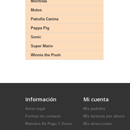
Mochilas
Motos
Patrulla Canina
Peppa Pig
Sonic
Super Mario
Winnie the Pooh
Información
Mi cuenta
Aviso legal
Mis pedidos
Formas de contacto
Mis facturas por abono
Metodos De Pago Y Envio
Mis direcciones